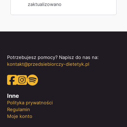
zaktualizowano
Potrzebujesz pomocy? Napisz do nas na:
kontakt@przedsiebiorczy-dietetyk.pl
Obserwuj nas na Facebooku!
Obserwuj nas na Instagramie!
Subskrybuj nasz podcast na Spotify!
Inne
Polityka prywatności
Regulamin
Moje konto